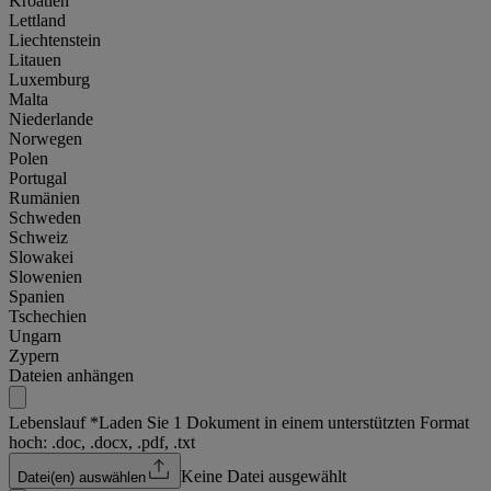
Kroatien
Lettland
Liechtenstein
Litauen
Luxemburg
Malta
Niederlande
Norwegen
Polen
Portugal
Rumänien
Schweden
Schweiz
Slowakei
Slowenien
Spanien
Tschechien
Ungarn
Zypern
Dateien anhängen
Lebenslauf
*
Laden Sie 1 Dokument in einem unterstützten Format
hoch: .doc, .docx, .pdf, .txt
Keine Datei ausgewählt
Datei(en) auswählen