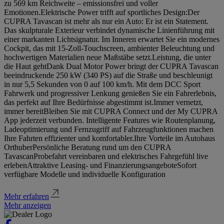
zu 569 km Reichweite – emissionsfrei und voller
Emotionen.Elektrische Power trifft auf sportliches Design:Der
CUPRA Tavascan ist mehr als nur ein Auto: Er ist ein Statement.
Das skulpturale Exterieur verbindet dynamische Linienführung mit
einer markanten Lichtsignatur. Im Inneren erwartet Sie ein modernes
Cockpit, das mit 15-Zoll-Touchscreen, ambienter Beleuchtung und
hochwertigen Materialien neue Maßstäbe setzt.Leistung, die unter
die Haut gehtDank Dual Motor Power bringt der CUPRA Tavascan
beeindruckende 250 kW (340 PS) auf die Straße und beschleunigt
in nur 5,5 Sekunden von 0 auf 100 km/h. Mit dem DCC Sport
Fahrwerk und progressiver Lenkung genießen Sie ein Fahrerlebnis,
das perfekt auf Ihre Bedürfnisse abgestimmt ist.Immer vernetzt,
immer bereitBleiben Sie mit CUPRA Connect und der My CUPRA
App jederzeit verbunden. Intelligente Features wie Routenplanung,
Ladeoptimierung und Fernzugriff auf Fahrzeugfunktionen machen
Ihre Fahrten effizienter und komfortabler.Ihre Vorteile im Autohaus
OrthuberPersönliche Beratung rund um den CUPRA
TavascanProbefahrt vereinbaren und elektrisches Fahrgefühl live
erlebenAttraktive Leasing- und FinanzierungsangeboteSofort
verfügbare Modelle und individuelle Konfiguration
Mehr erfahren
Mehr anzeigen