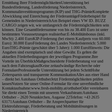
Ermittlung Ihrer FördermöglichkeitenUnterstützung bei
Bundesförderung, Landesförderung Niederösterreich,
Kommunalinvestitionsprogramm (KIP) und THG-PrämieKomplette
Abwicklung und Einreichung der FörderanträgeFörderbeispiel für
Gemeinden in NiederösterreichAm Beispiel eines VW ID. BUZZ
CARGO zeigen wir, wie umfangreich die Fördermöglichkeiten sein
können. Eine Gesamtfördersumme von bis zu 38.400 Euro ist unter
bestimmten Voraussetzungen realisierbar:E-Mobilitätsbonus (inkl.
MwSt): 2.400 EuroKIP-Förderung (bei einem Kaufpreis von 60.000
Euro): 30.000 EuroFörderung des Landes Niederösterreich: 5.000
EuroTHG-Prämie (geschätzt über 5 Jahre): 1.000 EuroHinweis: Die
Angaben sind exemplarisch und ohne Gewähr. Es gelten die
aktuellen Förderbedingungen der jeweiligen Programme.Ihre
Vorteile im ÜberblickMaßgeschneiderte Förderberatung vor und
nach dem FahrzeugkaufKeine zeitaufwändige Recherche oder
FormulareProfessionelle Unterstützung bei jedem SchrittHohe
Zeitersparnis und transparente KommunikationAlles aus einer Hand
– direkt bei Autohaus OrthuberJetzt Fördermöglichkeiten prüfen
lassenNutzen Sie unser Online-Formular für eine unverbindliche
Kontaktaufnahme:www.fresh-mobility.at/orthuberOder vereinbaren
Sie direkt einen Termin mit unserem Verkaufsteam:Autohaus
Orthuber – 2620 Neunkirchen, Augasse 22Telefon: +43 2635
63171Autohaus Orthuber – Ihr Ansprechpartner für
Elektrofahrzeuge, Förderberatung und Mobilitätslösungen in
Niederösterreich